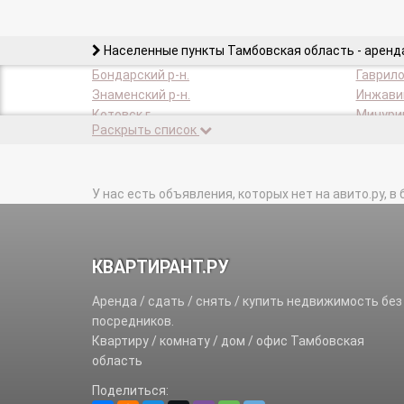
Населенные пункты Тамбовская область - аренд
Бондарский р-н.
Гаврило
Знаменский р-н.
Инжавин
Котовск г.
Мичурин
Раскрыть список
Моршанск г.
Моршанс
Первомайский р-н.
Петровс
Рассказовский р-н.
Ржаксин
Староюрьевский р-н.
У нас есть объявления, которых нет на авито.ру, в 
Тамбов 
Уварово г.
Уваровс
КВАРТИРАНТ.РУ
Аренда / сдать / снять / купить недвижимость без
посредников.
Квартиру / комнату / дом / офис Тамбовская
область
Поделиться: