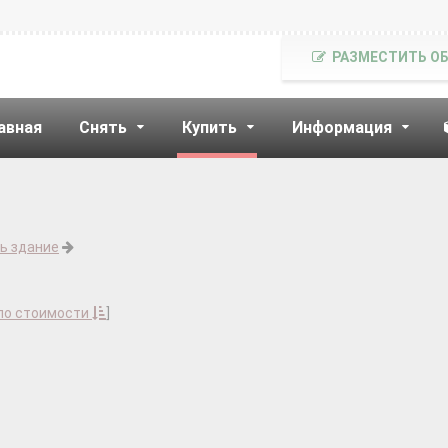
РАЗМЕСТИТЬ О
авная
Снять
Купить
Информация
ь здание
по стоимости
]