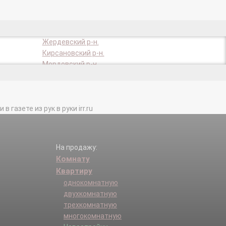
Жердевский р-н.
Кирсановский р-н.
Мордовский р-н.
Никифоровский р-н.
Рассказово г.
Сосновский р-н.
газете из рук в руки irr.ru
Токаревский р-н.
На продажу:
Комнату
Квартиру
однокомнатную
двухкомнатную
трехкомнатную
многокомнатную