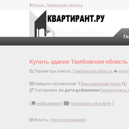
Регион:
Тамбовская область
Гл
Купить здание Тамбовская область
Параметры поиска:
Тамбовская область
купит
Найдено объявлений:
1
[
расширенный поиск
]
Сортировка:
по дате добавления
[
упорядочить 
[
-
избранное
|
-
показать на карте
]
Искать: |
без посредников
|