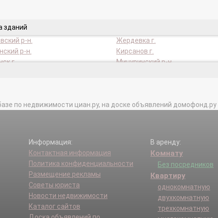
а зданий
вский р-н.
Жердевка г.
ский р-н.
Кирсанов г.
ск г.
Мичуринский р-н.
кий р-н.
Мучкапский р-н.
кий р-н.
Пичаевский р-н.
ский р-н.
Сампурский р-н.
базе по недвижимости циан.ру, на доске объявлений домофонд.ру и в 
г.
Тамбовский р-н.
кий р-н.
Уметский р-н.
Информация:
В аренду:
Контактная информация
Комнату
Политика конфиденциальности
Без посредников
Размещение рекламы
Квартиру
Советы юриста
однокомнатную
Новости недвижимости
двухкомнатную
Каталог сайтов
трехкомнатную
Доска объявлений по