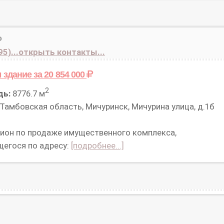
Ф
95)...открыть контакты...
 здание
за 20 854 000
2
дь:
8776.7 м
Тамбовская область, Мичуринск, Мичурина улица, д.1б
ион по продаже имущественного комплекса,
щегося по адресу:
[подробнее...]