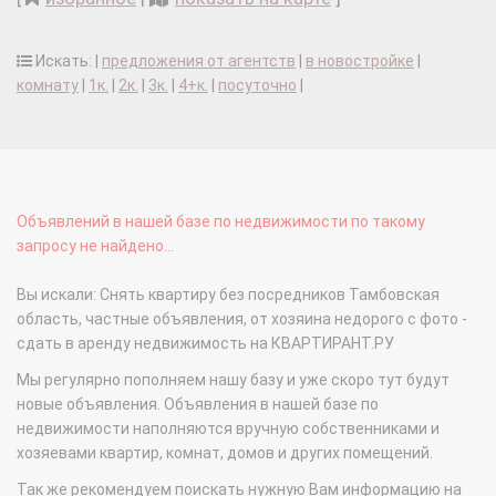
Искать: |
предложения от агентств
|
в новостройке
|
комнату
|
1к.
|
2к.
|
3к.
|
4+к.
|
посуточно
|
Объявлений в нашей базе по недвижимости по такому
запросу не найдено...
Вы искали: Снять квартиру без посредников Тамбовская
область, частные объявления, от хозяина недорого с фото -
сдать в аренду недвижимость на КВАРТИРАНТ.РУ
Мы регулярно пополняем нашу базу и уже скоро тут будут
новые объявления. Объявления в нашей базе по
недвижимости наполняются вручную собственниками и
хозяевами квартир, комнат, домов и других помещений.
Так же рекомендуем поискать нужную Вам информацию на