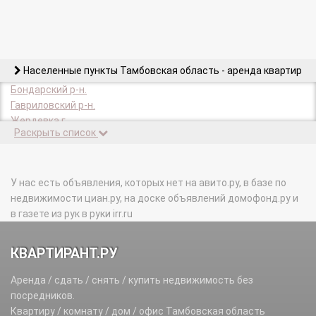
Населенные пункты Тамбовская область - аренда квартир
Бондарский р-н.
Гавриловский р-н.
Жердевка г.
Раскрыть список
Жердевский р-н.
Знаменский р-н.
Инжавинский р-н.
Кирсанов г.
У нас есть объявления, которых нет на авито.ру, в базе по
Кирсановский р-н.
недвижимости циан.ру, на доске объявлений домофонд.ру и
Котовск г.
в газете из рук в руки irr.ru
Мичуринск г.
Мичуринский р-н.
КВАРТИРАНТ.РУ
Мордовский р-н.
Моршанск г.
Аренда / сдать / снять / купить недвижимость без
Моршанский р-н.
посредников.
Мучкапский р-н.
Квартиру / комнату / дом / офис Тамбовская область