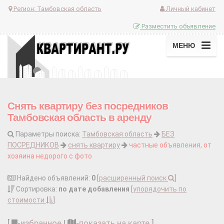
Регион:
Тамбовская область
Личный кабинет
Разместить объявление
МЕНЮ
Снять квартиру без посредников
Тамбовская область в аренду
Параметры поиска:
Тамбовская область
БЕЗ
ПОСРЕДНИКОВ
снять квартиру
частные объявления, от
хозяина недорого с фото
Найдено объявлений:
0
[
расширенный поиск
]
Сортировка:
по дате добавления
[
упорядочить по
стоимости
]
[
-
избранное
|
-
показать на карте
]