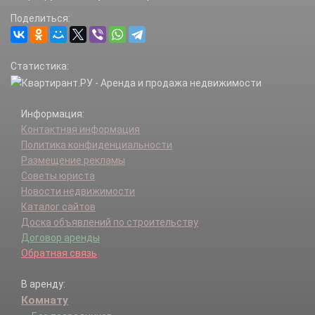
Никифоровский р-н.
Поделиться:
Первомайский р-н.
Петровский р-н.
Пичаевский р-н.
Статистика:
Рассказово г.
Рассказовский р-н.
Ржаксинский р-н.
Информация:
Сампурский р-н.
Контактная информация
Сосновский р-н.
Политика конфиденциальности
Староюрьевский р-н.
Размещение рекламы
Тамбов г.
Советы юриста
Тамбовский р-н.
Новости недвижимости
Токаревский р-н.
Каталог сайтов
Уварово г.
Доска объявлений по строительству
Уваровский р-н.
Договор аренды
Уметский р-н.
Обратная связь
В аренду:
Комнату