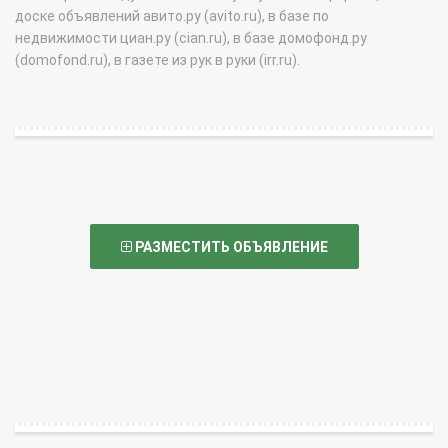
доске объявлений авито.ру (avito.ru), в базе по
недвижимости циан.ру (cian.ru), в базе домофонд.ру
(domofond.ru), в газете из рук в руки (irr.ru).
РАЗМЕСТИТЬ ОБЪЯВЛЕНИЕ