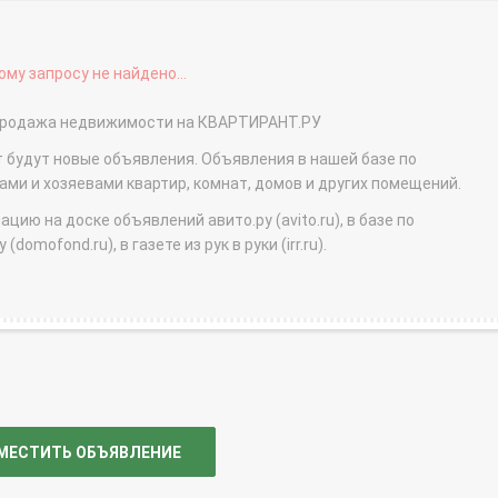
му запросу не найдено...
- продажа недвижимости на КВАРТИРАНТ.РУ
т будут новые объявления. Объявления в нашей базе по
и и хозяевами квартир, комнат, домов и других помещений.
ю на доске объявлений авито.ру (avito.ru), в базе по
domofond.ru), в газете из рук в руки (irr.ru).
МЕСТИТЬ ОБЪЯВЛЕНИЕ