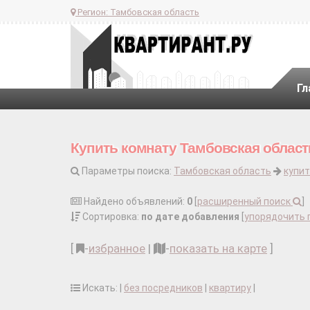
Регион:
Тамбовская область
Гл
Купить комнату Тамбовская област
Параметры поиска:
Тамбовская область
купит
Найдено объявлений:
0
[
расширенный поиск
]
Сортировка:
по дате добавления
[
упорядочить 
[
-
избранное
|
-
показать на карте
]
Искать: |
без посредников
|
квартиру
|