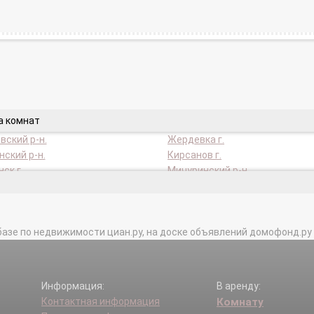
а комнат
вский р-н.
Жердевка г.
ский р-н.
Кирсанов г.
ск г.
Мичуринский р-н.
кий р-н.
Мучкапский р-н.
кий р-н.
Пичаевский р-н.
ский р-н.
Сампурский р-н.
базе по недвижимости циан.ру, на доске объявлений домофонд.ру и в 
г.
Тамбовский р-н.
кий р-н.
Уметский р-н.
Информация:
В аренду:
Контактная информация
Комнату