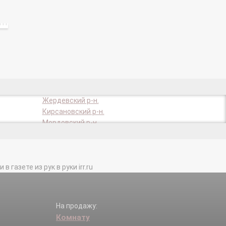
Жердевский р-н.
Кирсановский р-н.
Мордовский р-н.
Никифоровский р-н.
Рассказово г.
Сосновский р-н.
газете из рук в руки irr.ru
Токаревский р-н.
На продажу:
Комнату