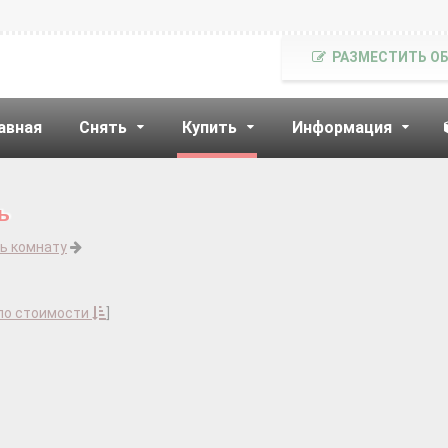
РАЗМЕСТИТЬ О
авная
Снять
Купить
Информация
ь
ь комнату
по стоимости
]