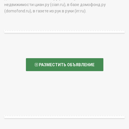
недвижимости циан.ру (cian.ru), в базе домофонд.ру
(domofond.ru), в газете из рук в руки (irr.ru).
РАЗМЕСТИТЬ ОБЪЯВЛЕНИЕ