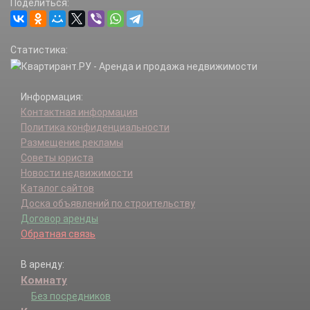
Поделиться:
Первомайский р-н.
Петровский р-н.
Пичаевский р-н.
Статистика:
Рассказово г.
Рассказовский р-н.
Ржаксинский р-н.
Информация:
Сампурский р-н.
Контактная информация
Сосновский р-н.
Политика конфиденциальности
Староюрьевский р-н.
Размещение рекламы
Тамбов г.
Советы юриста
Тамбовский р-н.
Новости недвижимости
Токаревский р-н.
Каталог сайтов
Уварово г.
Доска объявлений по строительству
Уваровский р-н.
Договор аренды
Уметский р-н.
Обратная связь
В аренду:
Комнату
Без посредников