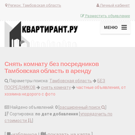
Регион:
Тамбовская область
Личный кабинет
Разместить объявление
МЕНЮ
Снять комнату без посредников
Тамбовская область в аренду
Параметры поиска:
Тамбовская область
БЕЗ
ПОСРЕДНИКОВ
снять комнату
частные объявления, от
хозяина недорого с фото
Найдено объявлений:
0
[
расширенный поиск
]
Сортировка:
по дате добавления
[
упорядочить по
стоимости
]
[
-
избранное
|
-
показать на карте
]