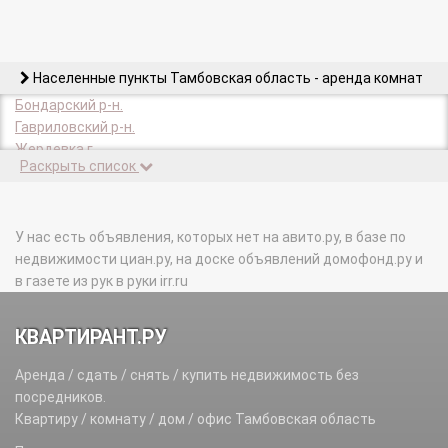
Населенные пункты Тамбовская область - аренда комнат
Бондарский р-н.
Гавриловский р-н.
Жердевка г.
Раскрыть список
Жердевский р-н.
Знаменский р-н.
Инжавинский р-н.
Кирсанов г.
У нас есть объявления, которых нет на авито.ру, в базе по
Кирсановский р-н.
недвижимости циан.ру, на доске объявлений домофонд.ру и
Котовск г.
в газете из рук в руки irr.ru
Мичуринск г.
Мичуринский р-н.
КВАРТИРАНТ.РУ
Мордовский р-н.
Моршанск г.
Аренда / сдать / снять / купить недвижимость без
Моршанский р-н.
посредников.
Мучкапский р-н.
Квартиру / комнату / дом / офис Тамбовская область
Никифоровский р-н.