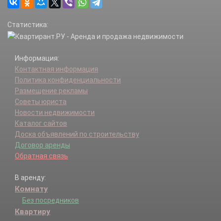
Петровский р-н.
Пичаевский р-н.
Статистика:
Рассказово г.
Рассказовский р-н.
Ржаксинский р-н.
Информация:
Сампурский р-н.
Контактная информация
Сосновский р-н.
Политика конфиденциальности
Староюрьевский р-н.
Размещение рекламы
Тамбов г.
Советы юриста
Тамбовский р-н.
Новости недвижимости
Токаревский р-н.
Каталог сайтов
Уварово г.
Доска объявлений по строительству
Уваровский р-н.
Договор аренды
Уметский р-н.
Обратная связь
В аренду:
Комнату
Без посредников
Квартиру