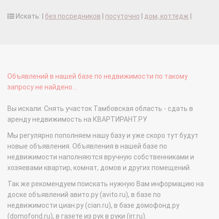
Искать: |
без посредников
|
посуточно
|
дом, коттедж
|
Объявлений в нашей базе по недвижимости по такому
запросу не найдено...
Вы искали: Снять участок Тамбовская область - сдать в
аренду недвижимость на КВАРТИРАНТ.РУ
Мы регулярно пополняем нашу базу и уже скоро тут будут
новые объявления. Объявления в нашей базе по
недвижимости наполняются вручную собственниками и
хозяевами квартир, комнат, домов и других помещений.
Так же рекомендуем поискать нужную Вам информацию на
доске объявлений авито.ру (avito.ru), в базе по
недвижимости циан.ру (cian.ru), в базе домофонд.ру
(domofond.ru), в газете из рук в руки (irr.ru).