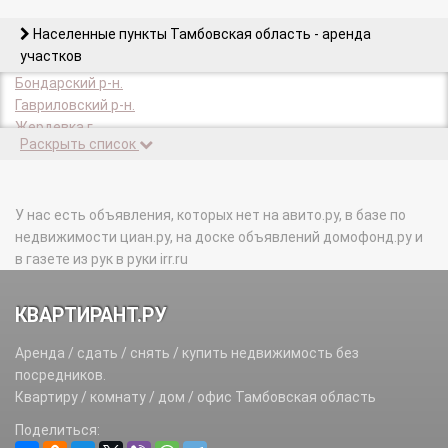
Населенные пункты Тамбовская область - аренда
участков
Бондарский р-н.
Гавриловский р-н.
Жердевка г.
Раскрыть список
Жердевский р-н.
Знаменский р-н.
Инжавинский р-н.
Кирсанов г.
У нас есть объявления, которых нет на авито.ру, в базе по
Кирсановский р-н.
недвижимости циан.ру, на доске объявлений домофонд.ру и
Котовск г.
в газете из рук в руки irr.ru
Мичуринск г.
Мичуринский р-н.
КВАРТИРАНТ.РУ
Мордовский р-н.
Моршанск г.
Аренда / сдать / снять / купить недвижимость без
Моршанский р-н.
посредников.
Мучкапский р-н.
Квартиру / комнату / дом / офис Тамбовская область
Никифоровский р-н.
Поделиться:
Первомайский р-н.