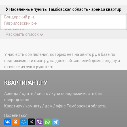
Населенные пункты Тамбовская область - аренда квартир
Бондарский р-н.
Гавриловский р-н.
Жердевка г.
Раскрыть список
Жердевский р-н.
Знаменский р-н.
Инжавинский р-н.
Кирсанов г.
У нас есть объявления, которых нет на авито.ру, в базе по
Кирсановский р-н.
недвижимости циан.ру, на доске объявлений домофонд.ру и
Котовск г.
в газете из рук в руки irr.ru
Мичуринск г.
Мичуринский р-н.
КВАРТИРАНТ.РУ
Мордовский р-н.
Моршанск г.
Аренда / сдать / снять / купить недвижимость без
Моршанский р-н.
посредников.
Мучкапский р-н.
Квартиру / комнату / дом / офис Тамбовская область
Никифоровский р-н.
Поделиться:
Первомайский р-н.
Петровский р-н.