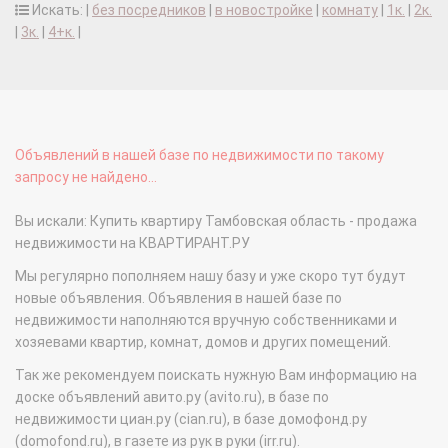
Искать: |
без посредников
|
в новостройке
|
комнату
|
1к.
|
2к.
|
3к.
|
4+к.
|
Объявлений в нашей базе по недвижимости по такому
запросу не найдено...
Вы искали: Купить квартиру Тамбовская область - продажа
недвижимости на КВАРТИРАНТ.РУ
Мы регулярно пополняем нашу базу и уже скоро тут будут
новые объявления. Объявления в нашей базе по
недвижимости наполняются вручную собственниками и
хозяевами квартир, комнат, домов и других помещений.
Так же рекомендуем поискать нужную Вам информацию на
доске объявлений авито.ру (avito.ru), в базе по
недвижимости циан.ру (cian.ru), в базе домофонд.ру
(domofond.ru), в газете из рук в руки (irr.ru).