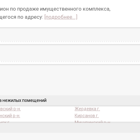
ион по продаже имущественного комплекса,
щегося по адресу:
[подробнее...]
да нежилых помещений
вский р-н.
Жердевка г.
ский р-н.
Кирсанов г.
ск г.
Мичуринский р-н.
кий р-н.
Мучкапский р-н.
кий р-н.
Пичаевский р-н.