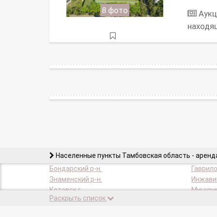
8 фото
Аукц
находя
Населенные пункты Тамбовская область - арен
Бондарский р-н.
Гаврило
Знаменский р-н.
Инжавин
Котовск г.
Мичурин
Раскрыть список
Моршанск г.
Моршанс
Первомайский р-н.
Петровс