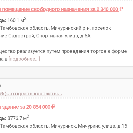
 помещение свободного назначения
за 2 340 000
2
дь:
160.1 м
Тамбовская область, Мичуринский р-н, поселок
ие Садострой, Спортивная улица, д.5А
ество реализуется путем проведения торгов в форме
на в
[подробнее...]
Ф
95)...открыть контакты...
 здание
за 20 854 000
2
дь:
8776.7 м
Тамбовская область, Мичуринск, Мичурина улица, д.1б