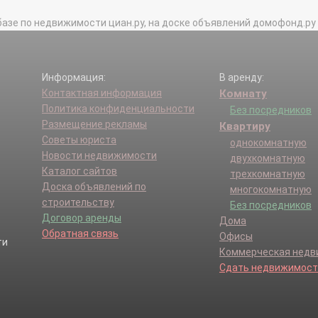
ский р-н.
Сампурский р-н.
базе по недвижимости циан.ру, на доске объявлений домофонд.ру и в 
г.
Тамбовский р-н.
кий р-н.
Уметский р-н.
Информация:
В аренду:
Контактная информация
Комнату
Политика конфиденциальности
Без посредников
Размещение рекламы
Квартиру
Советы юриста
однокомнатную
Новости недвижимости
двухкомнатную
Каталог сайтов
трехкомнатную
Доска объявлений по
многокомнатную
строительству
Без посредников
Договор аренды
Дома
Обратная связь
Офисы
Коммерческая нед
Сдать недвижимост