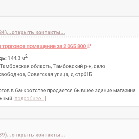
84)...открыть контакты...
 торговое помещение
за 2 065 800
2
дь:
144.3 м
Тамбовская область, Тамбовский р-н, село
вободное, Советская улица, д.стр61Б
ргов в банкротстве продается бывшее здание магазина
льный
[подробнее...]
39)...открыть контакты...