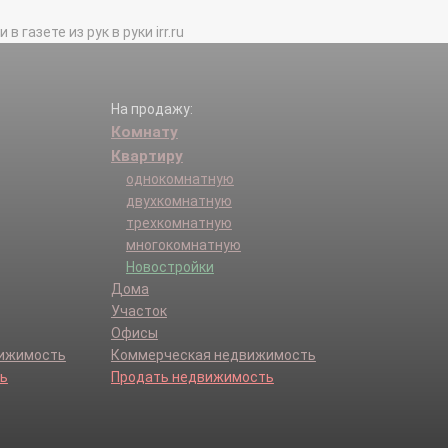
Сосновский р-н.
газете из рук в руки irr.ru
Токаревский р-н.
На продажу:
Комнату
Квартиру
однокомнатную
двухкомнатную
трехкомнатную
многокомнатную
Новостройки
Дома
Участок
Офисы
вижимость
Коммерческая недвижимость
ь
Продать недвижимость