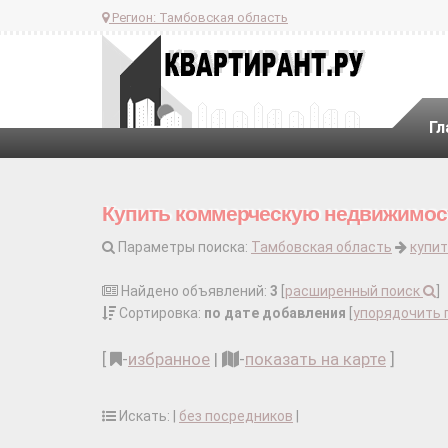
Регион:
Тамбовская область
Гл
Купить коммерческую недвижимост
Параметры поиска:
Тамбовская область
купи
Найдено объявлений:
3
[
расширенный поиск
]
Сортировка:
по дате добавления
[
упорядочить 
[
-
избранное
|
-
показать на карте
]
Искать: |
без посредников
|