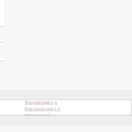
Жердевский р-н.
Кирсановский р-н.
Мордовский р-н.
Никифоровский р-н.
Рассказово г.