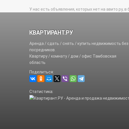
Рассказовский р-н.
Ржаксин
Староюрьевский р-н.
У нас есть объявления, которых нет на авито.ру, в 
Тамбов 
Уварово г.
Уваровс
КВАРТИРАНТ.РУ
Аренда / сдать / снять / купить недвижимость без
посредников.
Квартиру / комнату / дом / офис Тамбовская
область
Поделиться:
Статистика: