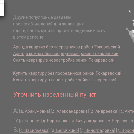
Другие популярные разделы
поиска объявлений для желающих
сдать, снять, купить, продать недвижимость
в этом регионе:
Аренда квартир без посредников район Токаревский
Аренда комнат без посредников район Токаревский
Снять квартиру в новостройке район Токаревский
Купить квартиру без посредников район Токаревский
Купить квартиру в новостройке район Токаревский
Уточнить населенный пункт:
А:
[
д. Абакумовка
]
[
д. Александровка
]
[
д. Андреевка
]
[
с. Ан
Б:
[
п. Банное
]
[
д. Барановка
]
[
д. Безукладовка
]
[
с. Березовка
В:
[
с. Васильевка
]
[
д. Величкино
]
[
д. Виноградовка
]
[
д. Воро