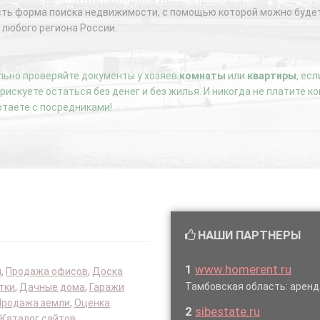
сть форма поиска недвижимости, с помощью которой можно будет
 любого региона России.
ьно проверяйте документы у хозяев
комнаты
или
квартиры
, ес
е рискуете остаться без денег и без жилья. И никогда не платите 
отаете с посредниками!
НАШИ ПАРТНЕРЫ
1
www.homerent.ru
я
,
Продажа офисов
,
Доска
Тамбовская область: аре
тки
,
Дачные дома
,
Гаражи
Продажа земли
,
Оценка
2
sibestate.ru
Каталог сайтов