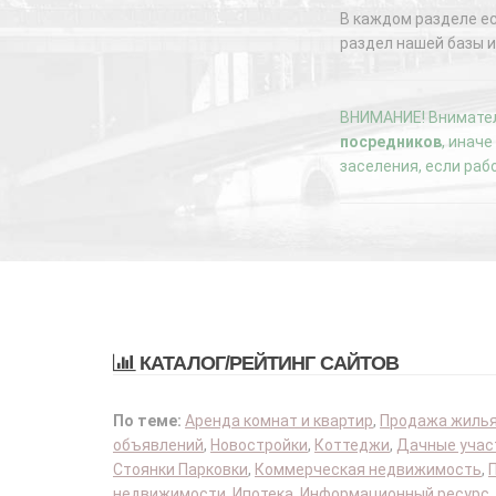
В каждом разделе е
раздел нашей базы и
ВНИМАНИЕ! Внимател
посредников
, инач
заселения, если раб
КАТАЛОГ/РЕЙТИНГ САЙТОВ
По теме:
Аренда комнат и квартир
,
Продажа жиль
объявлений
,
Новостройки
,
Коттеджи
,
Дачные учас
Стоянки Парковки
,
Коммерческая недвижимость
,
недвижимости
,
Ипотека
,
Информационный ресурс
,