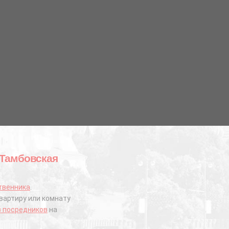
й Тамбовская
твенника
.
вартиру или комнату
з посредников
на