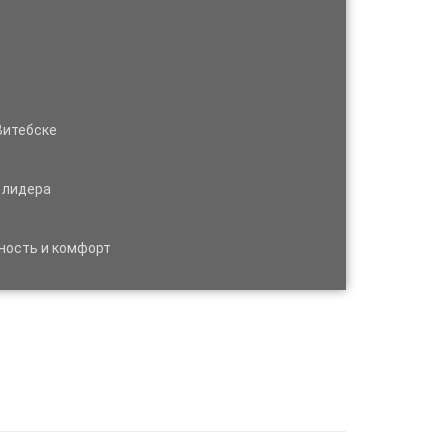
Витебске
 лидера
ность и комфорт