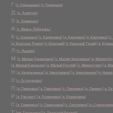
Г:
[
с. Гладышево
]
[
с. Громушка
]
Д:
[
д. Девятка
]
З:
[
д. Знаменка
]
И:
[
с. Ивано-Лебедянь
]
К:
[
с. Каликино
]
[
с. Калиновка
]
[
д. Карловка
]
[
д. Карповка
]
[
с
[
д. Красные Лужки
]
[
п. Красный
]
[
п. Красный Токай
]
[
д. Куле
Л:
[
с. Львово
]
М:
[
с. Малая Даниловка
]
[
с. Малая Зверяевка
]
[
д. Малая Ко
[
д. Малый Бурначек
]
[
д. Малый Росляй
]
[
с. Мамонтово
]
[
д. М
Н:
[
д. Надеждинка
]
[
д. Николаевка
]
[
д. Николаевка
]
[
п. Нова
О:
[
с. Остроухово
]
П:
[
д. Павловка
]
[
д. Павловка
]
[
с. Павловка
]
[
д. Панино
]
[
д. П
Р:
[
д. Рассвет
]
[
д. Розановка
]
[
д. Романовка
]
С:
[
д. Семенецк
]
[
с. Семеновка
]
[
с. Сергиевка
]
[
д. Старогряз
Т: