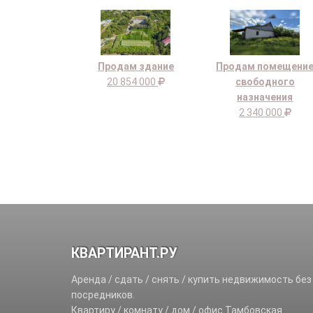
Продам здание
Продам помещени
20 854 000
свободного
назначения
2 340 000
КВАРТИРАНТ.РУ
Аренда / сдать / снять / купить недвижимость без
посредников.
Квартиру / комнату / дом / офис Тамбовская