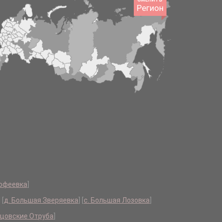
Регион
тюфеевка
]
]
[
д. Большая Зверяевка
]
[
с. Большая Лозовка
]
нцовские Отруба
]