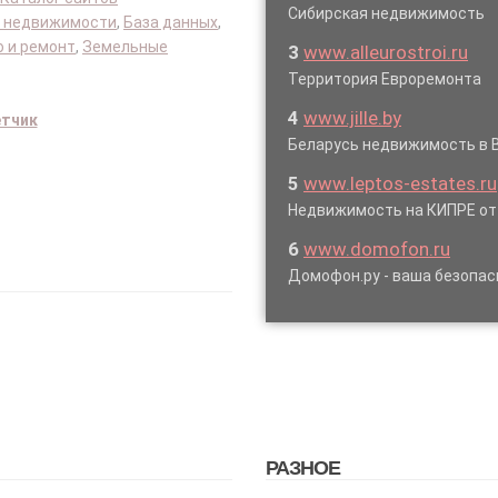
Сибирская недвижимость
 недвижимости
,
База данных
,
 и ремонт
,
Земельные
3
www.alleurostroi.ru
Территория Евроремонта
4
www.jille.by
етчик
Беларусь недвижимость в 
5
www.leptos-estates.ru
Недвижимость на КИПРЕ от
6
www.domofon.ru
Домофон.ру - ваша безопас
РАЗНОЕ