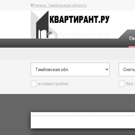
Регион:
Тамбовская область
Гл
в новостройке
без