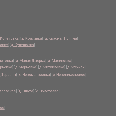
. Кочетовка
]
[
д. Красивка
]
[
д. Красная Поляна
]
шовка
]
[
д. Кулешовка
]
четовка
]
[
д. Малая Ящерка
]
[
д. Малиновка
]
арьевка
]
[
д. Марьевка
]
[
д. Михайловка
]
[
д. Мурыли
]
я Деревня
]
[
д. Новоматвеевка
]
[
с. Новоникольское
]
етровское
]
[
д. Плата
]
[
с. Полетаево
]
ное
]