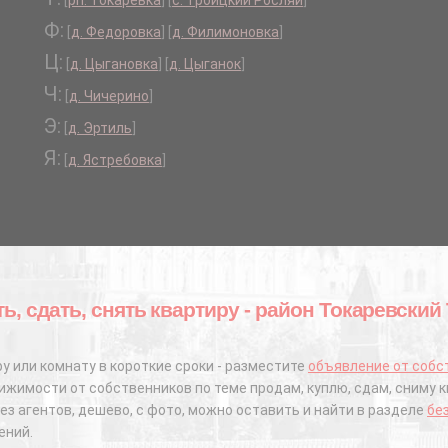
[
рп. Токаревка
]
[
с. Троицкий Росляй
]
Ф:
[
д. Федоровка
]
[
д. Филимоновка
]
Ц:
[
д. Цыгановка
]
[
д. Цыганок
]
Ч:
[
д. Чичерино
]
Э:
[
д. Эртиль
]
Я:
[
д. Ястребовка
]
ть, сдать, снять квартиру - район Токаревски
у или комнату в короткие сроки - разместите
объявление от собс
жимости от собственников по теме продам, куплю, сдам, сниму к
ез агентов, дешево, с фото, можно оставить и найти в разделе
бе
ений.