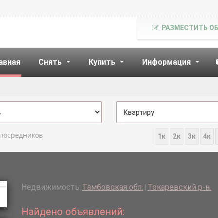
РАЗМЕСТИТЬ О
авная
Снять
Купить
Информация
 посредников
1к
2к
3к
4к
Недвижимость:
Тамбовская обл.
Токаревский р-н.
|
Найдено объявлений: