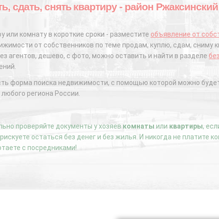
ть, сдать, снять квартиру - район Ржаксински
у или комнату в короткие сроки - разместите
объявление от собс
жимости от собственников по теме продам, куплю, сдам, сниму к
ез агентов, дешево, с фото, можно оставить и найти в разделе
бе
ений.
сть форма поиска недвижимости, с помощью которой можно будет
 любого региона России.
ьно проверяйте документы у хозяев
комнаты
или
квартиры
, ес
е рискуете остаться без денег и без жилья. И никогда не платите 
отаете с посредниками!