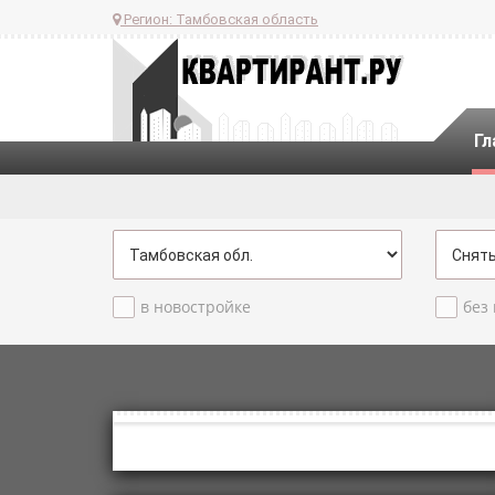
Регион:
Тамбовская область
Гл
в новостройке
без