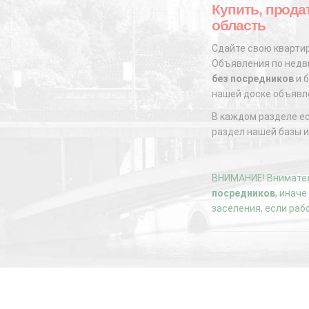
Купить, прода
область
Сдайте свою квартир
Объявления по недви
без посредников
и б
нашей доске объявл
В каждом разделе е
раздел нашей базы и
ВНИМАНИЕ! Внимател
посредников
, инач
заселения, если раб