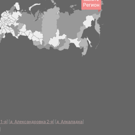
Регион
 1-я
]
[
д. Александровка 2-я
]
[
д. Алкаладка
]
]