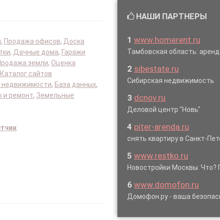
НАШИ ПАРТНЕРЫ
1
www.homerent.ru
я
,
Продажа офисов
,
Доска
Тамбовская область: аре
тки
,
Дачные дома
,
Гаражи
Продажа земли
,
Оценка
2
sibestate.ru
Каталог сайтов
Сибирская недвижимость
 недвижимости
,
База данных
,
 и ремонт
,
Земельные
3
dcnov.ru
Деловой центр "Новь"
4
piter-arenda.ru
етчик
снять квартиру в Санкт-Пет
5
www.restko.ru
Новостройки Москвы. Что? 
6
www.domofon.ru
Домофон.ру - ваша безопас