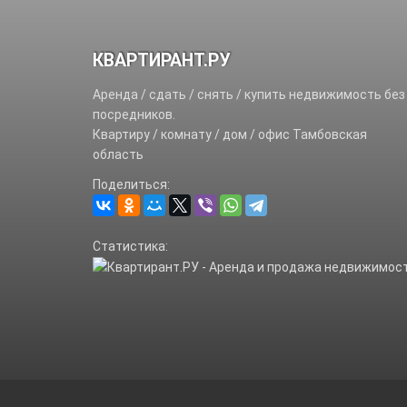
КВАРТИРАНТ.РУ
Аренда / сдать / снять / купить недвижимость без
посредников.
Квартиру / комнату / дом / офис Тамбовская
область
Поделиться:
Статистика: