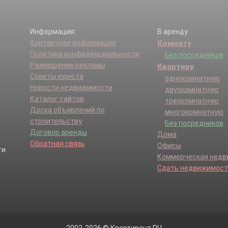
Информация:
В аренду:
Контактная информация
Комнату
Политика конфиденциальности
Без посредников
Размещение рекламы
Квартиру
Советы юриста
однокомнатную
Новости недвижимости
двухкомнатную
Каталог сайтов
трехкомнатную
Доска объявлений по
многокомнатную
строительству
Без посредников
Договор аренды
Дома
Обратная связь
Офисы
Коммерческая нед
Сдать недвижимост