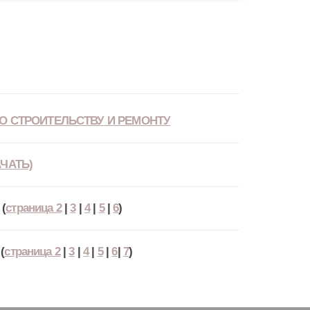
О СТРОИТЕЛЬСТВУ И РЕМОНТУ
ЧАТЬ)
(
страница 2
|
3
|
4
|
5
|
6
)
(
страница 2
|
3
|
4
|
5
|
6
|
7
)