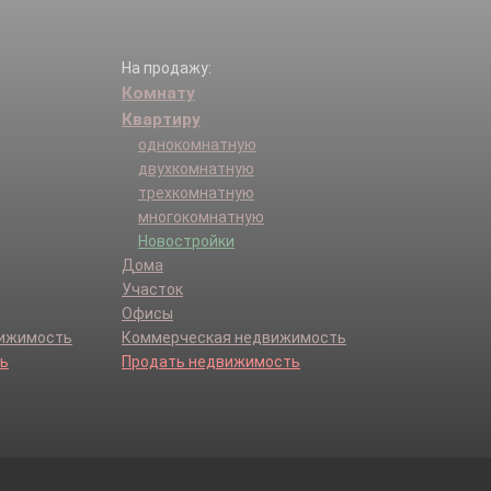
На продажу:
Комнату
Квартиру
однокомнатную
двухкомнатную
трехкомнатную
многокомнатную
Новостройки
Дома
Участок
Офисы
вижимость
Коммерческая недвижимость
ь
Продать недвижимость