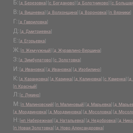
Б:
[
д. Березовка
]
[
с. Богданово
]
[
д. Болотниково
]
[
с. Больша
В:
[
д. Вишневка
]
[
д. Волхонщина
]
[
д. Вороновка
]
[
п. Вязники
]
Г:
[
д. Гавриловка
]
Д:
[
д. Дмитриевка
]
Е:
[
д. Егорьевка
]
Ж:
[
п. Жемчужный
]
[
д. Журавлино-Вершина
]
З:
[
д. Зимбулатово
]
[
с. Золотовка
]
И:
[
д. Ивановка
]
[
д. Ивановка
]
[
д. Изобилино
]
К:
[
д. Казанковка
]
[
д. Казинка
]
[
д. Калиновка
]
[
с. Каменка
]
[
д
[
п. Красный
]
Л:
[
с. Лукино
]
М:
[
п. Малиновский
]
[
п. Малиновый
]
[
д. Марьевка
]
[
д. Марье
[
д. Мордвиновка
]
[
д. Мордвиновка
]
[
д. Мосоловка
]
[
д. Мосол
Н:
[
нп. Набережная
]
[
д. Натальевка
]
[
д. Недобровка
]
[
д. Ник
[
п. Новая Золотовка
]
[
д. Ново-Александровка
]