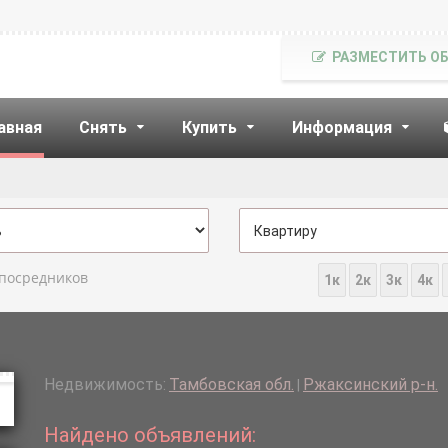
РАЗМЕСТИТЬ О
авная
Снять
Купить
Информация
 посредников
1к
2к
3к
4к
Недвижимость:
Тамбовская обл.
Ржаксинский р-н.
|
Найдено объявлений: