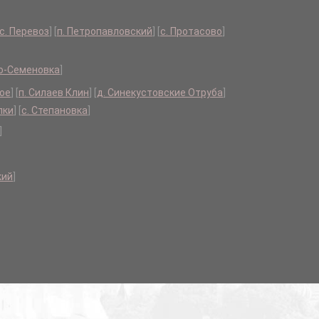
с. Перевоз
]
[
п. Петропавловский
]
[
с. Протасово
]
со-Семеновка
]
ное
]
[
п. Силаев Клин
]
[
д. Синекустовские Отруба
]
лки
]
[
с. Степановка
]
]
кий
]