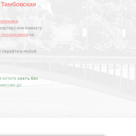
й Тамбовская
твенника
.
вартиру или комнату
з посредников
на
 перейти в любой
ли хотите
снять без
комиссию до