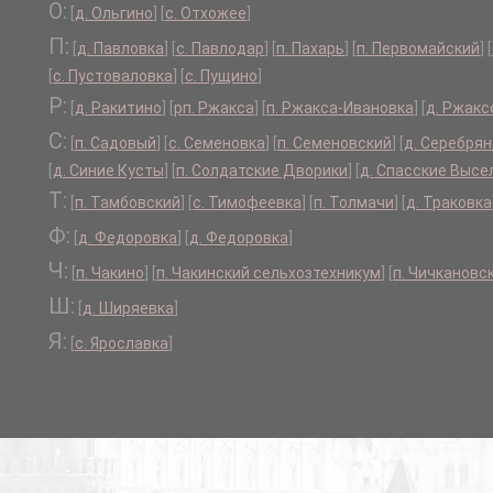
О:
[
д. Ольгино
]
[
с. Отхожее
]
П:
[
д. Павловка
]
[
с. Павлодар
]
[
п. Пахарь
]
[
п. Первомайский
]
[
[
с. Пустоваловка
]
[
с. Пущино
]
Р:
[
д. Ракитино
]
[
рп. Ржакса
]
[
п. Ржакса-Ивановка
]
[
д. Ржак
С:
[
п. Садовый
]
[
с. Семеновка
]
[
п. Семеновский
]
[
д. Серебря
[
д. Синие Кусты
]
[
п. Солдатские Дворики
]
[
д. Спасские Высе
Т:
[
п. Тамбовский
]
[
с. Тимофеевка
]
[
п. Толмачи
]
[
д. Траковка
Ф:
[
д. Федоровка
]
[
д. Федоровка
]
Ч:
[
п. Чакино
]
[
п. Чакинский сельхозтехникум
]
[
п. Чичкановс
Ш:
[
д. Ширяевка
]
Я:
[
с. Ярославка
]