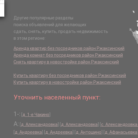
Другие популярные разделы
поиска объявлений для желающих
сдать, снять, купить, продать недвижимость
в этом регионе:
Аренда квартир без посредников район Ржаксинский
Аренда комнат без посредников район Ржаксинский
Снять квартиру в новостройке район Ржаксинский
Купить квартиру без посредников район Ржаксинский
Купить квартиру в новостройке район Ржаксинский
Уточнить населенный пункт:
1-:
[
д. 1-е Чакино
]
А:
[
д. Александровка
]
[
д. Александровка
]
[
с. Александровка
[
д. Андреевка
]
[
д. Андреевка
]
[
д. Антошино
]
[
д. Афанасьевка