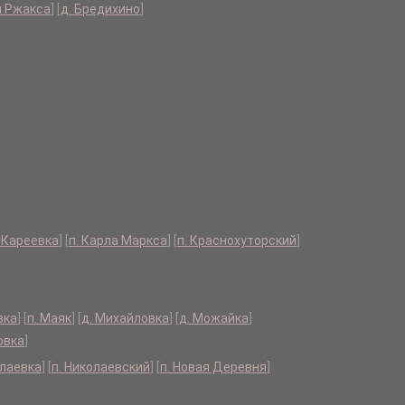
я Ржакса
]
[
д. Бредихино
]
. Кареевка
]
[
п. Карла Маркса
]
[
п. Краснохуторский
]
вка
]
[
п. Маяк
]
[
д. Михайловка
]
[
д. Можайка
]
овка
]
олаевка
]
[
п. Николаевский
]
[
п. Новая Деревня
]