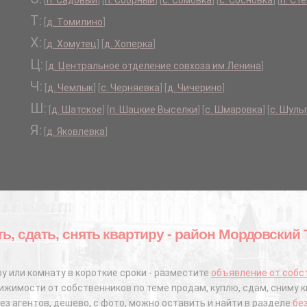
[
п. Садовый
]
[
п. Сборный
]
[
с. Сомовка
]
[
с. Сосновка
]
[
п. Ст
Т:
[
д. Томилино
]
Х:
[
д. Хомутец
]
[
д. Хоперка
]
Ц:
[
д. Центральное отделение совхоза им Ленина
]
Ч:
[
д. Чемлык
]
[
с. Черняевка
]
[
д. Чичерино
]
Ш:
[
д. Шатское
]
[
п. Шацкие Выселки
]
[
с. Шмаровка
]
[
с. Шуль
Я:
[
д. Яковлевка
]
ть, сдать, снять квартиру - район Мордовский
у или комнату в короткие сроки - разместите
объявление от собс
жимости от собственников по теме продам, куплю, сдам, сниму к
ез агентов, дешево, с фото, можно оставить и найти в разделе
бе