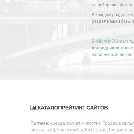
нашей доске объявл
В каждом разделе е
раздел нашей базы и
ВНИМАНИЕ! Внимател
посредников
, инач
заселения, если раб
КАТАЛОГ/РЕЙТИНГ САЙТОВ
По теме:
Аренда комнат и квартир
,
Продажа жиль
объявлений
,
Новостройки
,
Коттеджи
,
Дачные учас