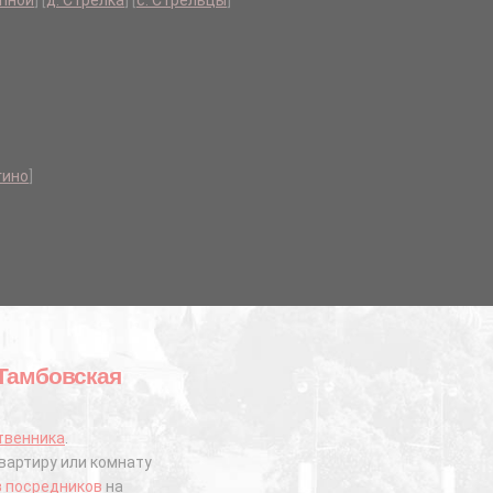
епной
]
[
д. Стрелка
]
[
с. Стрельцы
]
гино
]
 Тамбовская
твенника
.
вартиру или комнату
з посредников
на