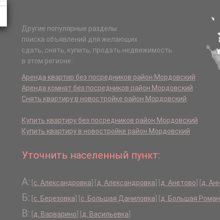
Другие популярные разделы
поиска объявлений для желающих
сдать, снять, купить, продать недвижимость
в этом регионе:
Аренда квартир без посредников район Мордовский
Аренда комнат без посредников район Мордовский
Снять квартиру в новостройке район Мордовский
Купить квартиру без посредников район Мордовский
Купить квартиру в новостройке район Мордовский
Уточнить населенный пункт:
А:
[
с. Александровка
]
[
д. Александровка
]
[
д. Анетово
]
[
д. Ан
Б:
[
с. Березовка
]
[
с. Большая Даниловка
]
[
д. Большая Рома
В:
[
д. Варварино
]
[
д. Васильевка
]