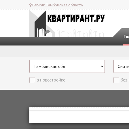
Регион:
Тамбовская область
Гл
в новостройке
без