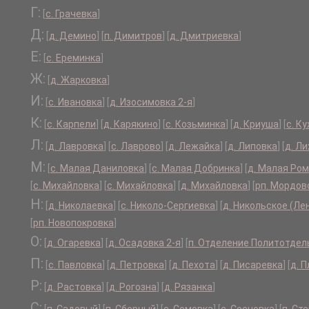
Г:
[
с. Грачевка
]
Д:
[
д. Демино
]
[
п. Димитров
]
[
д. Дмитриевка
]
Е:
[
с. Ереминка
]
Ж:
[
д. Жарковка
]
И:
[
с. Ивановка
]
[
д. Изосимовка 2-я
]
К:
[
с. Карпели
]
[
д. Карякино
]
[
с. Козьминка
]
[
д. Криуша
]
[
с. К
Л:
[
д. Лавровка
]
[
с. Лаврово
]
[
д. Лежайка
]
[
д. Липовка
]
[
д. Л
М:
[
с. Малая Даниловка
]
[
с. Малая Добринка
]
[
д. Малая Ро
[
с. Михайловка
]
[
с. Михайловка
]
[
д. Михайловка
]
[
рп. Мордов
Н:
[
д. Николаевка
]
[
с. Николо-Сергиевка
]
[
д. Никольское (Ле
[
рп. Новопокровка
]
О:
[
д. Огаревка
]
[
д. Осадовка 2-я
]
[
п. Отделение Политотдел
П:
[
с. Павловка
]
[
д. Петровка
]
[
д. Пехота
]
[
д. Писаревка
]
[
д. 
Р:
[
д. Растовка
]
[
д. Рогозна
]
[
д. Рязанка
]
С: