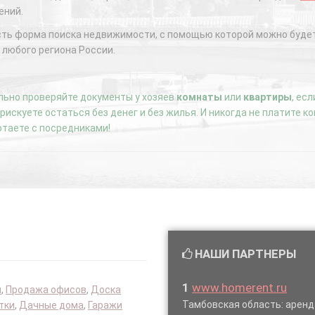
ений.
сть форма поиска недвижимости, с помощью которой можно будет
 любого региона России.
ьно проверяйте документы у хозяев
комнаты
или
квартиры
, ес
е рискуете остаться без денег и без жилья. И никогда не платите 
отаете с посредниками!
НАШИ ПАРТНЕРЫ
1
www.homerent.ru
я
,
Продажа офисов
,
Доска
Тамбовская область: аре
тки
,
Дачные дома
,
Гаражи