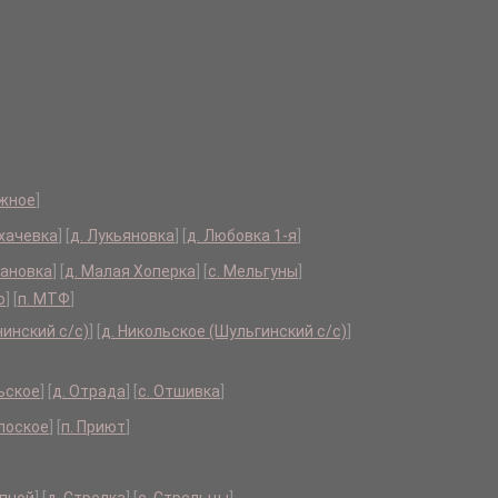
ужное
]
ихачевка
]
[
д. Лукьяновка
]
[
д. Любовка 1-я
]
мановка
]
[
д. Малая Хоперка
]
[
с. Мельгуны
]
о
]
[
п. МТФ
]
нинский с/с)
]
[
д. Никольское (Шульгинский с/с)
]
ьское
]
[
д. Отрада
]
[
с. Отшивка
]
Плоское
]
[
п. Приют
]