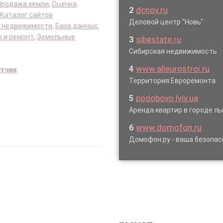
Продажа земли
,
Оценка
2
dcnov.ru
Каталог сайтов
Деловой центр "Новь"
 недвижимости
,
База данных
,
 и ремонт
,
Земельные
3
sibestate.ru
Сибирская недвижимость
4
www.alleurostroi.ru
етчик
Территория Евроремонта
5
podobovo.lviv.ua
Аренда квартир в городе л
6
www.domofon.ru
Домофон.ру - ваша безопас