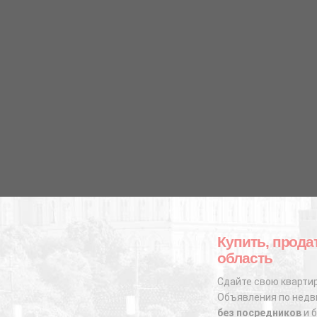
Купить, прода
область
Сдайте свою квартир
Объявления по недви
без посредников
и б