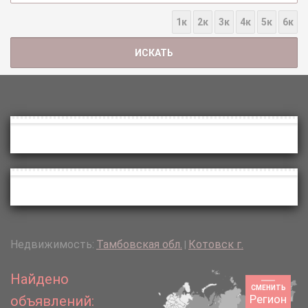
1к
2к
3к
4к
5к
6к
Недвижимость:
Тамбовская обл.
Котовск г.
|
Найдено
СМЕНИТЬ
Регион
объявлений: