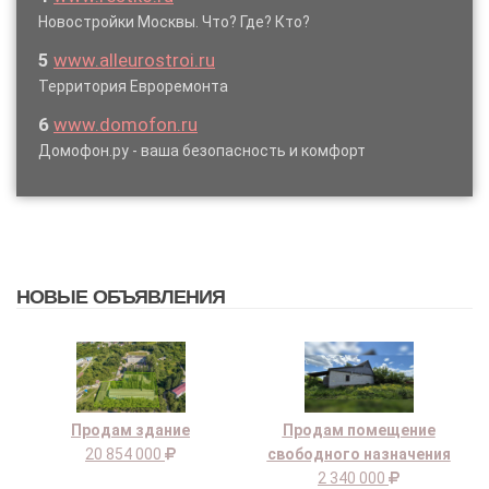
Новостройки Москвы. Что? Где? Кто?
5
www.alleurostroi.ru
Территория Евроремонта
6
www.domofon.ru
Домофон.ру - ваша безопасность и комфорт
НОВЫЕ ОБЪЯВЛЕНИЯ
Продам здание
Продам помещение
20 854 000
свободного назначения
2 340 000