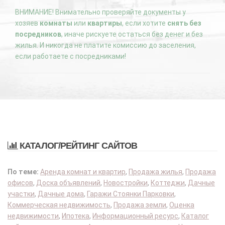
ВНИМАНИЕ! Внимательно проверяйте документы у
хозяев
комнаты
или
квартиры
, если хотите
снять без
посредников
, иначе рискуете остаться без денег и без
жилья. И никогда не платите комиссию до заселения,
если работаете с посредниками!
КАТАЛОГ/РЕЙТИНГ САЙТОВ
По теме:
Аренда комнат и квартир
,
Продажа жилья
,
Продажа
офисов
,
Доска объявлений
,
Новостройки
,
Коттеджи
,
Дачные
участки
,
Дачные дома
,
Гаражи Стоянки Парковки
,
Коммерческая недвижимость
,
Продажа земли
,
Оценка
недвижимости
,
Ипотека
,
Информационный ресурс
,
Каталог