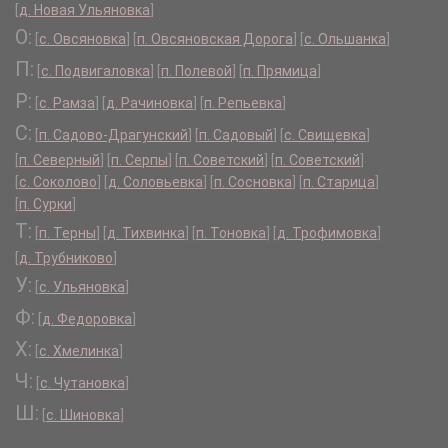
[
д. Новая Ульяновка
]
О:
[
с. Овсяновка
]
[
п. Овсяновская Дорога
]
[
с. Ольшанка
]
П:
[
с. Подвигаловка
]
[
п. Полевой
]
[
п. Прямица
]
Р:
[
с. Рамза
]
[
д. Рачиновка
]
[
п. Репьевка
]
С:
[
п. Садово-Драгунский
]
[
п. Садовый
]
[
с. Свищевка
]
[
п. Северный
]
[
п. Серпы
]
[
п. Советский
]
[
п. Советский
]
[
с. Соколово
]
[
д. Соловьевка
]
[
п. Сосновка
]
[
п. Старица
]
[
п. Сурки
]
Т:
[
п. Терны
]
[
д. Тихвинка
]
[
п. Тоновка
]
[
д. Трофимовка
]
[
д. Трубниково
]
У:
[
с. Ульяновка
]
Ф:
[
д. Федоровка
]
Х:
[
с. Хмелинка
]
Ч:
[
с. Чутановка
]
Ш:
[
с. Шиновка
]