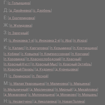
Г:
[
с. Голынщина
]
Д:
[
д. Двойневка
]
[
с. Дербень
]
Е:
[
д. Екатериновка
]
Ж:
[
п. Жулидовка
]
З:
[
п. Заречный
]
И:
[
с. Иноковка 1-я
]
[
с. Иноковка 2-я
]
[
с. Ира
]
[
п. Искра
]
К:
[
с. Калаис
]
[
п. Каргаловка
]
[
п. Кезьминка
]
[
п. Клетинщина
]
[
с. Кобяки
]
[
с. Ковылка
]
[
п. Компрессорная
]
[
п. Кончаки
]
[
п. Коровинка
]
[
п. Краснослободский
]
[
п. Красный
]
[
п. Красный Куст
]
[
п. Красный Мыс
]
[
п. Красный Октябрь
]
[
п. Красный Пахарь
]
[
д. Кудрино
]
[
д. Кузнецовка
]
Л:
[
с. Ленинское
]
[
п. Лесной
]
М:
[
с. Малая Уваровщина
]
[
п. Малиновка
]
[
с. Марьинка
]
[
п. Мельничный
]
[
д. Мерлиновка
]
[
п. Мирный
]
[
д. Михайловка
]
[
д. Можаровка
]
[
с. Молоканщина
]
[
д. Монаково
]
[
п. Моршань
]
Н:
[
с. Несвитчено
]
[
д. Николаевка
]
[
п. Новая Поляна
]