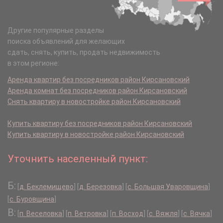
Другие популярные разделы
поиска объявлений для желающих
сдать, снять, купить, продать недвижимость
в этом регионе:
Аренда квартир без посредников район Кирсановский
Аренда комнат без посредников район Кирсановский
Снять квартиру в новостройке район Кирсановский
Купить квартиру без посредников район Кирсановский
Купить квартиру в новостройке район Кирсановский
Уточнить населенный пункт:
Б:
[
д. Беклемищево
]
[
д. Березовка
]
[
с. Большая Уваровщина
]
[
с. Буровщина
]
В:
[
п. Веселовка
]
[
п. Ветровка
]
[
п. Восход
]
[
с. Вяжля
]
[
с. Вячка
]