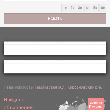
1к
2к
3к
4к
5к
6к
Недвижимость:
Тамбовская обл.
Кирсановский р-н.
|
Найдено
СМЕНИТЬ
Регион
объявлений: