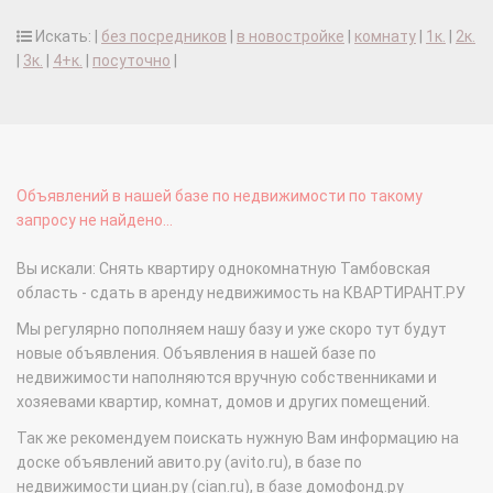
Искать: |
без посредников
|
в новостройке
|
комнату
|
1к.
|
2к.
|
3к.
|
4+к.
|
посуточно
|
Объявлений в нашей базе по недвижимости по такому
запросу не найдено...
Вы искали: Снять квартиру однокомнатную Тамбовская
область - сдать в аренду недвижимость на КВАРТИРАНТ.РУ
Мы регулярно пополняем нашу базу и уже скоро тут будут
новые объявления. Объявления в нашей базе по
недвижимости наполняются вручную собственниками и
хозяевами квартир, комнат, домов и других помещений.
Так же рекомендуем поискать нужную Вам информацию на
доске объявлений авито.ру (avito.ru), в базе по
недвижимости циан.ру (cian.ru), в базе домофонд.ру