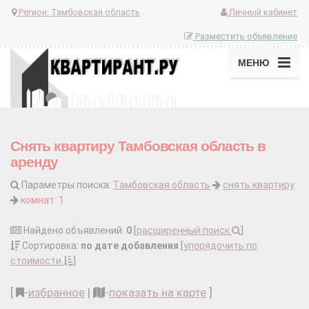
Регион:
Тамбовская область
Личный кабинет
Разместить объявление
МЕНЮ
Снять квартиру Тамбовская область в
аренду
Параметры поиска:
Тамбовская область
снять квартиру
комнат: 1
Найдено объявлений:
0
[
расширенный поиск
]
Сортировка:
по дате добавления
[
упорядочить по
стоимости
]
[
-
избранное
|
-
показать на карте
]