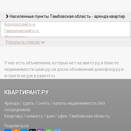
Населенные пункты Тамбовская область - аренда квартир
Бондарский р-н.
Гавриловский р-н.
Жердевка г.
Раскрыть список
Жердевский р-н.
Знаменский р-н.
Инжавинский р-н.
Кирсанов г.
У нас есть объявления, которых нет на авито.ру, в базе по
Кирсановский р-н.
недвижимости циан.ру, на доске объявлений домофонд.ру и
Котовск г.
в газете из рук в руки irr.ru
Мичуринск г.
Мичуринский р-н.
КВАРТИРАНТ.РУ
Мордовский р-н.
Моршанск г.
Аренда / сдать / снять / купить недвижимость без
Моршанский р-н.
посредников.
Мучкапский р-н.
Квартиру / комнату / дом / офис Тамбовская область
Никифоровский р-н.
Поделиться:
Первомайский р-н.