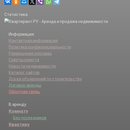
Петровский р-н.
Пичаевский р-н.
Статистика:
Рассказово г.
Рассказовский р-н.
Ржаксинский р-н.
Информация:
Сампурский р-н.
Контактная информация
Сосновский р-н.
Политика конфиденциальности
Староюрьевский р-н.
Размещение рекламы
Тамбов г.
Советы юриста
Тамбовский р-н.
Новости недвижимости
Токаревский р-н.
Каталог сайтов
Уварово г.
Доска объявлений по строительству
Уваровский р-н.
Договор аренды
Уметский р-н.
Обратная связь
В аренду:
Комнату
Без посредников
Квартиру