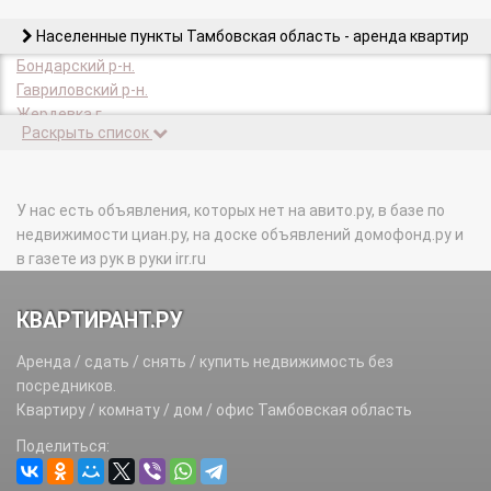
Населенные пункты Тамбовская область - аренда квартир
Бондарский р-н.
Гавриловский р-н.
Жердевка г.
Раскрыть список
Жердевский р-н.
Знаменский р-н.
Инжавинский р-н.
Кирсанов г.
У нас есть объявления, которых нет на авито.ру, в базе по
Кирсановский р-н.
недвижимости циан.ру, на доске объявлений домофонд.ру и
Котовск г.
в газете из рук в руки irr.ru
Мичуринск г.
Мичуринский р-н.
КВАРТИРАНТ.РУ
Мордовский р-н.
Моршанск г.
Аренда / сдать / снять / купить недвижимость без
Моршанский р-н.
посредников.
Мучкапский р-н.
Квартиру / комнату / дом / офис Тамбовская область
Никифоровский р-н.
Поделиться:
Первомайский р-н.
Петровский р-н.