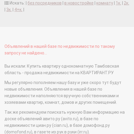
Искать: |
без посредников
|
в новостройке
|
комнату
|
1к.
|
2к.
|
3к.
|
4+к.
|
Объявлений в нашей базе по недвижимости по такому
запросу не найдено...
Вы искали: Купить квартиру однокомнатную Тамбовская
область - продажа недвижимости на КВАРТИРАНТ.РУ
Мы регулярно пополняем нашу базу и уже скоро тут будут
новые объявления. Объявления в нашей базе по
недвижимости наполняются вручную собственниками и
хозяевами квартир, комнат, домов и других помещений.
Так же рекомендуем поискать нужную Вам информацию на
доске объявлений авито.ру (avito.ru), в базе по
недвижимости циан.ру (cian.ru), в базе домофонд.ру
(domofond.ru), в газете из рук в руки (irr.ru).