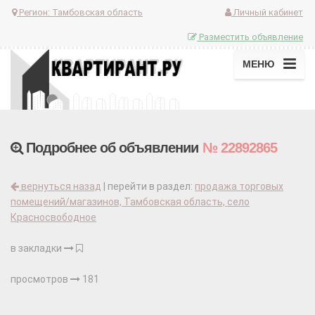
Регион:
Тамбовская область
Личный кабинет
Разместить объявление
МЕНЮ
Подробнее об объявлении
№ 22892865
вернуться назад
| перейти в раздел:
продажа торговых
помещений/магазинов, Тамбовская область, село
Красносвободное
в закладки
просмотров
181